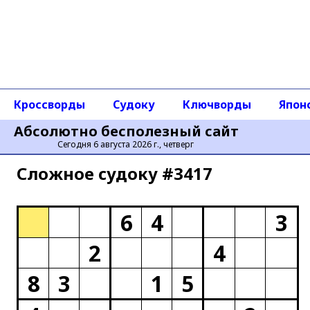
Кроссворды
Судоку
Ключворды
Япон
Абсолютно бесполезный сайт
Сегодня 6 августа 2026 г., четверг
Сложное cудоку #3417
6
4
3
2
4
8
3
1
5