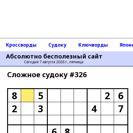
Кроссворды
Судоку
Ключворды
Япон
Абсолютно бесполезный сайт
Сегодня 7 августа 2026 г., пятница
Сложное cудоку #326
8
5
2
6
2
3
4
7
6
8