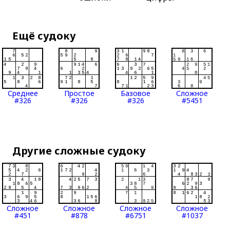
Ещё судоку
Среднее
Простое
Базовое
Сложное
#326
#326
#326
#5451
Другие сложные судоку
Сложное
Сложное
Сложное
Сложное
#451
#878
#6751
#1037