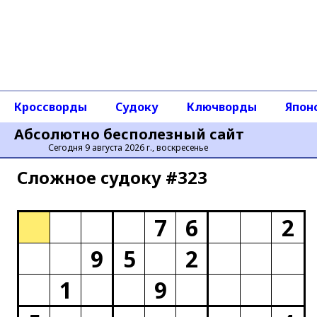
Кроссворды
Судоку
Ключворды
Япон
Абсолютно бесполезный сайт
Сегодня 9 августа 2026 г., воскресенье
Сложное cудоку #323
7
6
2
9
5
2
1
9