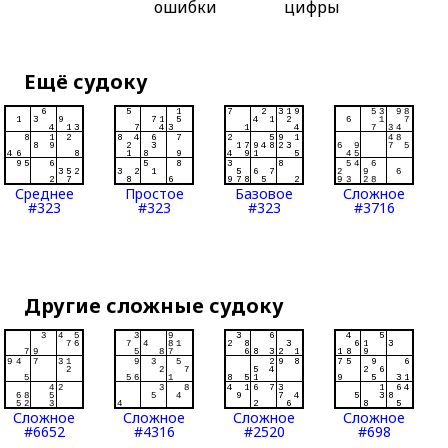
ошибки
цифры
Ещё судоку
Среднее
Простое
Базовое
Сложное
#323
#323
#323
#3716
Другие сложные судоку
Сложное
Сложное
Сложное
Сложное
#6652
#4316
#2520
#698