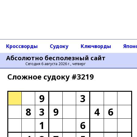
Кроссворды
Судоку
Ключворды
Япон
Абсолютно бесполезный сайт
Сегодня 6 августа 2026 г., четверг
Сложное cудоку #3219
9
3
8
3
9
4
6
1
6