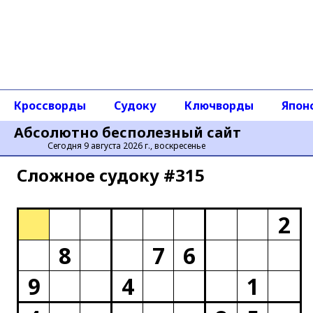
Кроссворды
Судоку
Ключворды
Япон
Абсолютно бесполезный сайт
Сегодня 9 августа 2026 г., воскресенье
Сложное cудоку #315
2
8
7
6
9
4
1