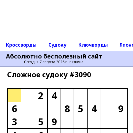
Кроссворды
Судоку
Ключворды
Япон
Абсолютно бесполезный сайт
Сегодня 7 августа 2026 г., пятница
Сложное cудоку #3090
2
4
6
8
5
4
9
3
5
9