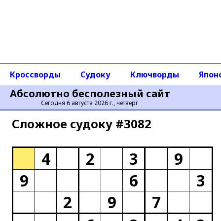
Кроссворды
Судоку
Ключворды
Япон
Абсолютно бесполезный сайт
Сегодня 6 августа 2026 г., четверг
Сложное cудоку #3082
4
2
3
9
9
6
3
2
9
7