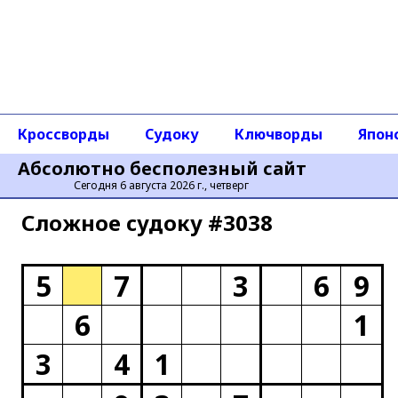
Кроссворды
Судоку
Ключворды
Япон
Абсолютно бесполезный сайт
Сегодня 6 августа 2026 г., четверг
Сложное cудоку #3038
5
7
3
6
9
6
1
3
4
1