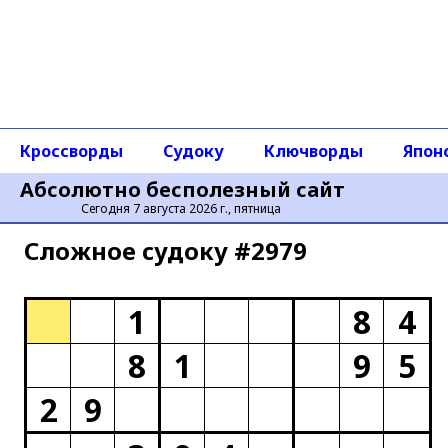
Кроссворды
Судоку
Ключворды
Япон
Абсолютно бесполезный сайт
Сегодня 7 августа 2026 г., пятница
Сложное cудоку #2979
1
8
4
8
1
9
5
2
9