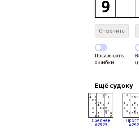
9
Отменить
Показывать
В
ошибки
ц
Ещё судоку
Среднее
Прос
#2923
#292