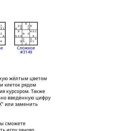
ое
Сложное
#3149
нную жёлтым цветом
ти клеток рядом
я курсором. Также
льно введённую цифру
X" или заменить
вы сможете
ть игру заново,