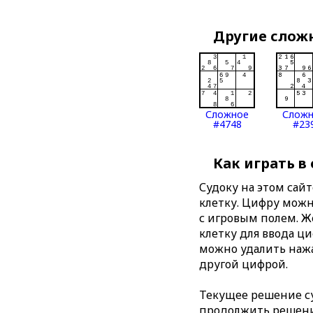
Другие слож
Сложное
Слож
#4748
#23
Как играть в
Судоку на этом сай
клетку. Цифру можно
с игровым полем. 
клетку для ввода ц
можно удалить нажа
другой цифрой.
Текущее решение су
продолжить решение