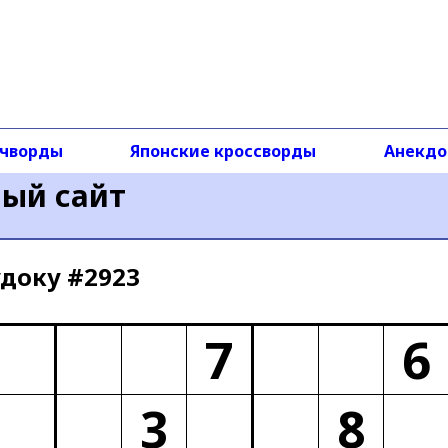
чворды
Японские кроссворды
Анекд
ный сайт
доку #2923
7
6
3
8