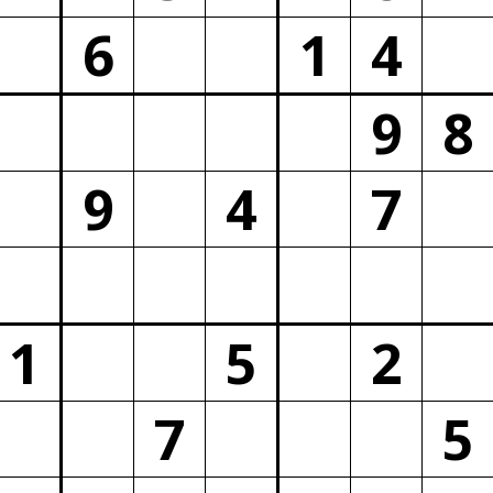
6
1
4
9
8
9
4
7
1
5
2
7
5