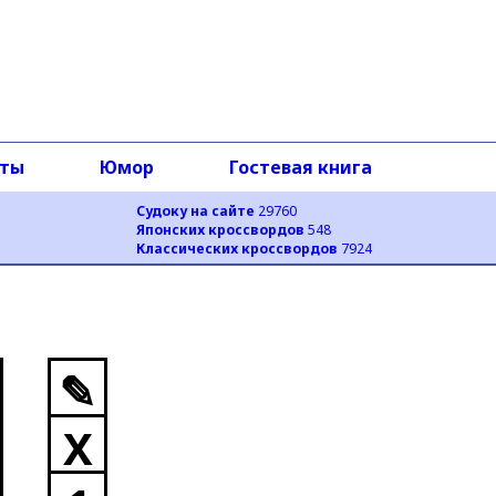
оты
Юмор
Гостевая книга
Судоку на сайте
29760
Японских кроссвордов
548
Классических кроссвордов
7924
✎
X