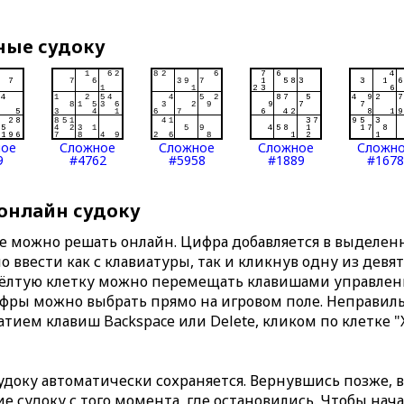
ные судоку
ное
Сложное
Сложное
Сложное
Сложн
9
#4762
#5958
#1889
#1678
 онлайн судоку
те можно решать онлайн. Цифра добавляется в выделе
 ввести как с клавиатуры, так и кликнув одну из девя
Жёлтую клетку можно перемещать клавишами управлени
ифры можно выбрать прямо на игровом поле. Неправи
тием клавиш Backspace или Delete, кликом по клетке "
доку автоматически сохраняется. Вернувшись позже, 
 судоку с того момента, где остановились. Чтобы нача