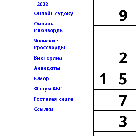
2022
9
Онлайн судоку
Онлайн
ключворды
Японские
кроссворды
2
Викторина
Анекдоты
1
5
Юмор
Форум АБС
7
Гостевая книга
Ссылки
3