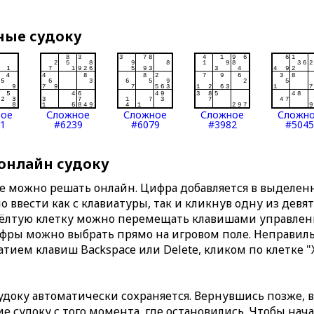
ные судоку
ное
Сложное
Сложное
Сложное
Сложн
1
#6239
#6079
#3982
#5045
 онлайн судоку
те можно решать онлайн. Цифра добавляется в выделе
 ввести как с клавиатуры, так и кликнув одну из девя
Жёлтую клетку можно перемещать клавишами управлени
ифры можно выбрать прямо на игровом поле. Неправи
тием клавиш Backspace или Delete, кликом по клетке "
доку автоматически сохраняется. Вернувшись позже, 
 судоку с того момента, где остановились. Чтобы нача