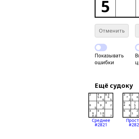
5
Отменить
Показывать
В
ошибки
ц
Ещё судоку
Среднее
Прос
#2821
#282