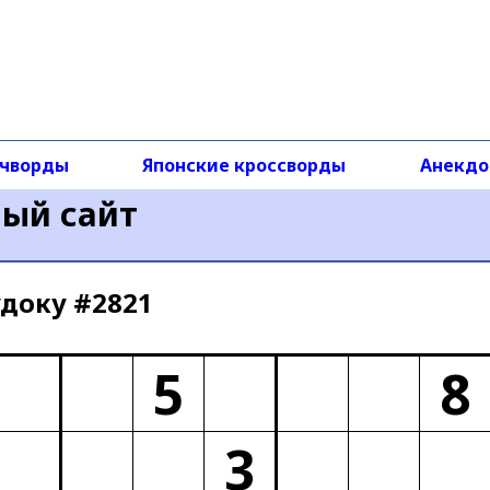
чворды
Японские кроссворды
Анекд
ный сайт
доку #2821
5
8
3