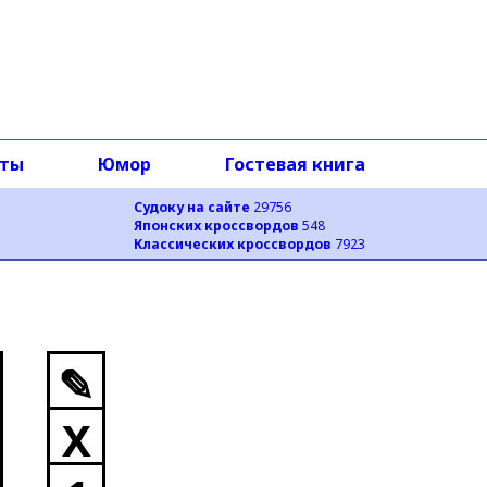
оты
Юмор
Гостевая книга
Судоку на сайте
29756
Японских кроссвордов
548
Классических кроссвордов
7923
✎
X