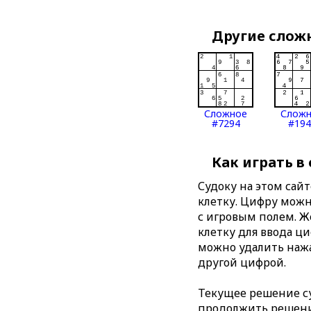
Другие слож
Сложное
Слож
#7294
#194
Как играть в
Судоку на этом сай
клетку. Цифру можно
с игровым полем. 
клетку для ввода ц
можно удалить нажа
другой цифрой.
Текущее решение су
продолжить решение