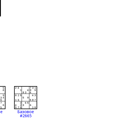
ое
Базовое
#2665