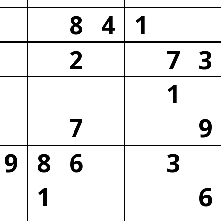
8
4
1
2
7
3
1
7
9
9
8
6
3
1
6