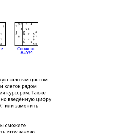
ое
Сложное
#4039
нную жёлтым цветом
ти клеток рядом
я курсором. Также
льно введённую цифру
X" или заменить
вы сможете
ть игру заново,