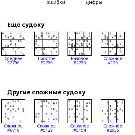
ошибки
цифры
Ещё судоку
Среднее
Простое
Базовое
Сложное
#2756
#2756
#2756
#125
Другие сложные судоку
Сложное
Сложное
Сложное
Сложное
#6718
#5129
#5154
#2636