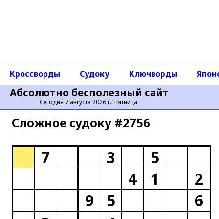
Кроссворды
Судоку
Ключворды
Япон
Абсолютно бесполезный сайт
Сегодня 7 августа 2026 г., пятница
Сложное cудоку #2756
7
3
5
4
1
2
9
5
6