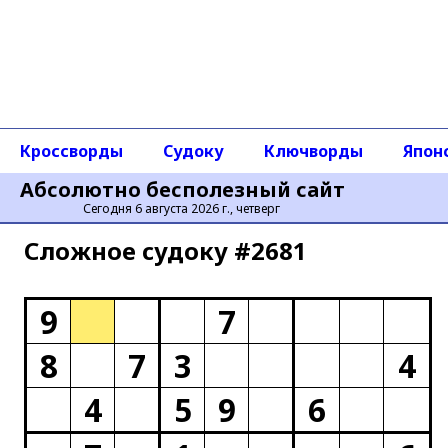
Кроссворды
Судоку
Ключворды
Япон
Абсолютно бесполезный сайт
Сегодня 6 августа 2026 г., четверг
Сложное cудоку #2681
9
7
8
7
3
4
4
5
9
6