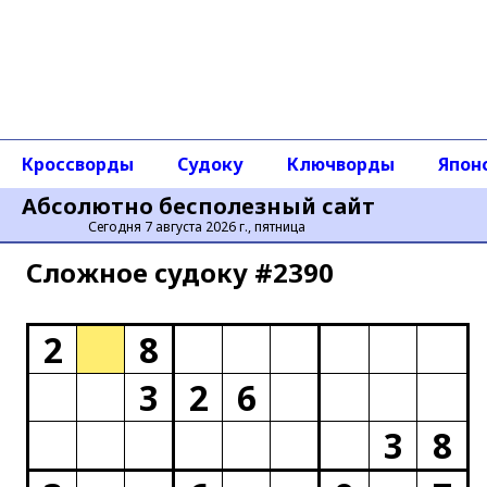
Кроссворды
Судоку
Ключворды
Япон
Абсолютно бесполезный сайт
Сегодня 7 августа 2026 г., пятница
Сложное cудоку #2390
2
8
3
2
6
3
8