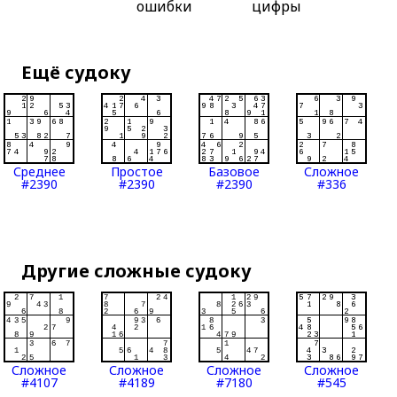
ошибки
цифры
Ещё судоку
Среднее
Простое
Базовое
Сложное
#2390
#2390
#2390
#336
Другие сложные судоку
Сложное
Сложное
Сложное
Сложное
#4107
#4189
#7180
#545