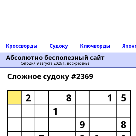
Кроссворды
Судоку
Ключворды
Япон
Абсолютно бесполезный сайт
Сегодня 9 августа 2026 г., воскресенье
Сложное cудоку #2369
2
8
1
5
1
9
8