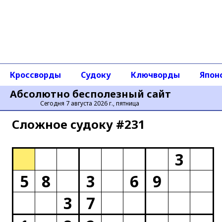
Кроссворды
Судоку
Ключворды
Япон
Абсолютно бесполезный сайт
Сегодня 7 августа 2026 г., пятница
Сложное cудоку #231
3
5
8
3
6
9
3
7