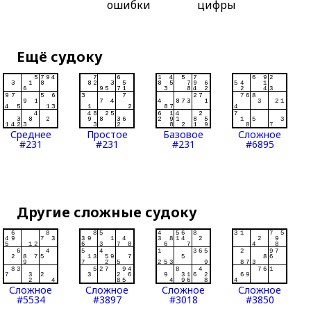
ошибки
цифры
Ещё судоку
Среднее
Простое
Базовое
Сложное
#231
#231
#231
#6895
Другие сложные судоку
Сложное
Сложное
Сложное
Сложное
#5534
#3897
#3018
#3850