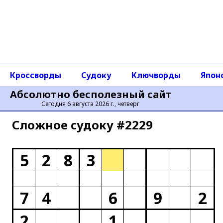
Кроссворды
Судоку
Ключворды
Япон
Абсолютно бесполезный сайт
Сегодня 6 августа 2026 г., четверг
Сложное cудоку #2229
5
2
8
3
7
4
6
9
2
2
1