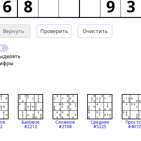
6
8
9
3
Вернуть
Проверить
Очистить
ыделять
ифры
тое
Базовое
Сложное
Среднее
Прост
2
#2212
#2108
#5225
#4072