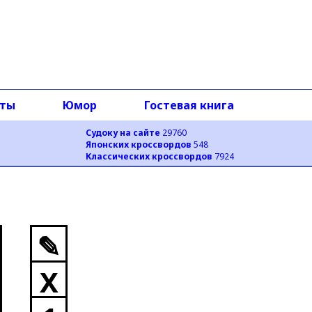
оты
Юмор
Гостевая книга
Судоку на сайте
29760
Японских кроссвордов
548
Классических кроссвордов
7924
✎
X