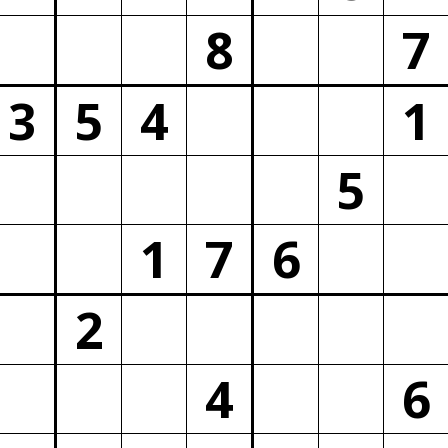
8
7
3
5
4
1
5
1
7
6
2
4
6