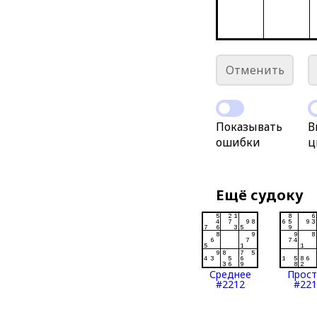
Отменить
Показывать
В
ошибки
ц
Ещё судоку
Среднее
Прос
#2212
#221