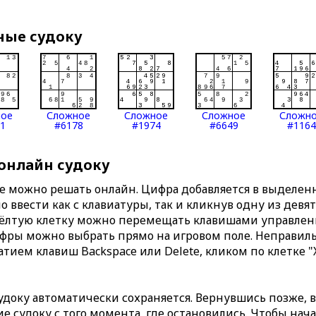
ные судоку
ное
Сложное
Сложное
Сложное
Сложн
1
#6178
#1974
#6649
#1164
 онлайн судоку
те можно решать онлайн. Цифра добавляется в выделе
 ввести как с клавиатуры, так и кликнув одну из девя
Жёлтую клетку можно перемещать клавишами управлени
ифры можно выбрать прямо на игровом поле. Неправи
тием клавиш Backspace или Delete, кликом по клетке "
доку автоматически сохраняется. Вернувшись позже, 
 судоку с того момента, где остановились. Чтобы нача