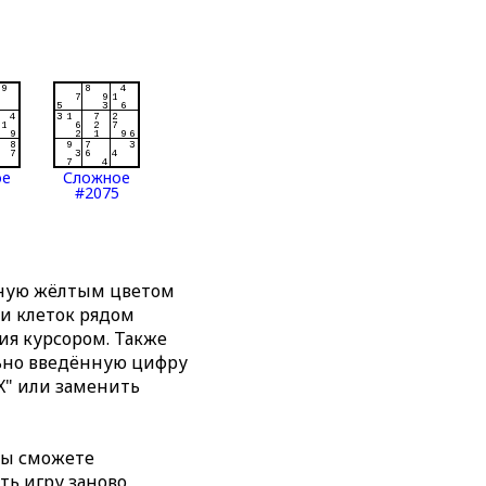
ое
Сложное
#2075
нную жёлтым цветом
ти клеток рядом
я курсором. Также
льно введённую цифру
X" или заменить
вы сможете
ть игру заново,