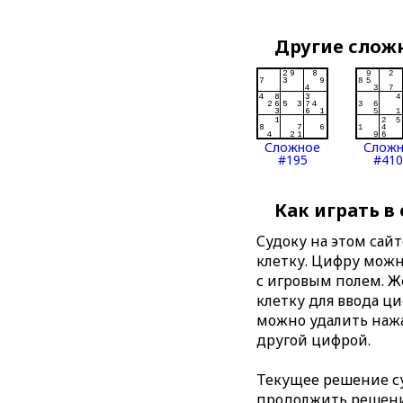
Другие слож
Сложное
Слож
#195
#410
Как играть в
Судоку на этом сай
клетку. Цифру можно
с игровым полем. 
клетку для ввода ц
можно удалить нажа
другой цифрой.
Текущее решение су
продолжить решение