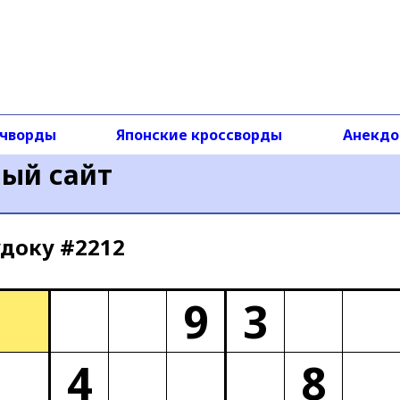
чворды
Японские кроссворды
Анекд
ный сайт
доку #2212
9
3
4
8