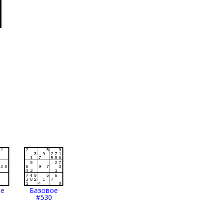
ое
Базовое
#530