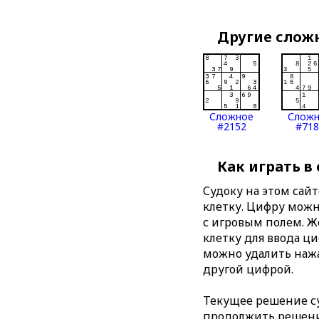
Другие слож
Сложное
Слож
#2152
#718
Как играть в
Судоку на этом сай
клетку. Цифру можно
с игровым полем. 
клетку для ввода ц
можно удалить нажа
другой цифрой.
Текущее решение су
продолжить решение