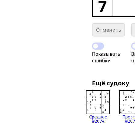
7
Отменить
Показывать
В
ошибки
ц
Ещё судоку
Среднее
Прос
#2074
#207