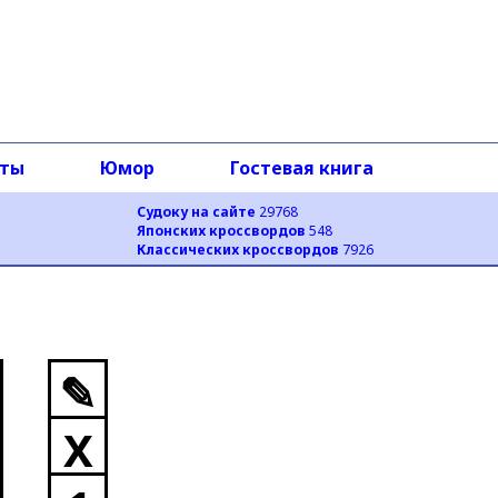
оты
Юмор
Гостевая книга
Судоку на сайте
29768
Японских кроссвордов
548
Классических кроссвордов
7926
✎
X