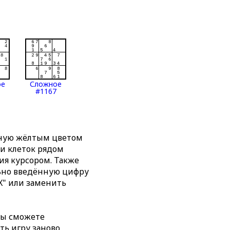
ое
Сложное
#1167
нную жёлтым цветом
ти клеток рядом
я курсором. Также
льно введённую цифру
X" или заменить
вы сможете
ть игру заново,