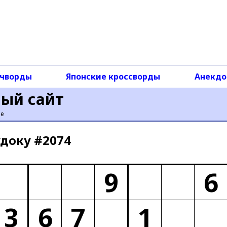
чворды
Японские кроссворды
Анекд
ный сайт
ье
доку #2074
9
6
3
6
7
1