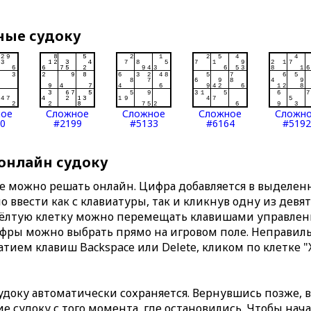
ные судоку
ное
Сложное
Сложное
Сложное
Сложн
0
#2199
#5133
#6164
#5192
 онлайн судоку
те можно решать онлайн. Цифра добавляется в выделе
 ввести как с клавиатуры, так и кликнув одну из девя
Жёлтую клетку можно перемещать клавишами управлени
ифры можно выбрать прямо на игровом поле. Неправи
тием клавиш Backspace или Delete, кликом по клетке "
доку автоматически сохраняется. Вернувшись позже, 
 судоку с того момента, где остановились. Чтобы нача