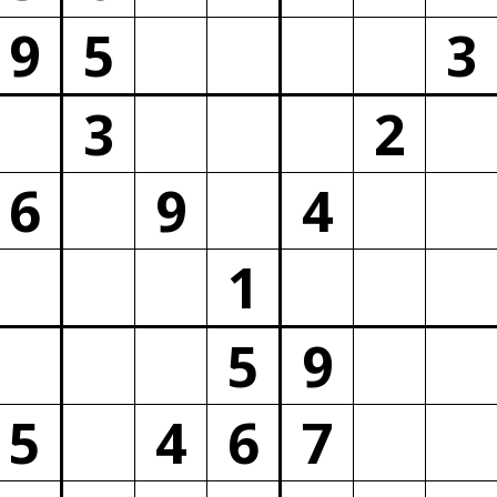
9
5
3
3
2
6
9
4
1
5
9
5
4
6
7