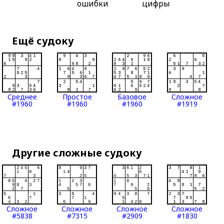
ошибки
цифры
Ещё судоку
Среднее
Простое
Базовое
Сложное
#1960
#1960
#1960
#1919
Другие сложные судоку
Сложное
Сложное
Сложное
Сложное
#5838
#7315
#2909
#1830