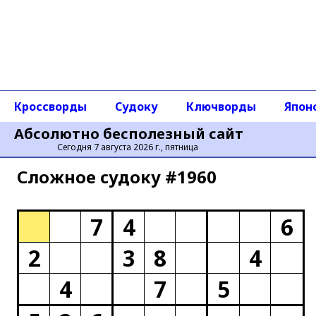
Кроссворды
Судоку
Ключворды
Япон
Абсолютно бесполезный сайт
Сегодня 7 августа 2026 г., пятница
Сложное cудоку #1960
7
4
6
2
3
8
4
4
7
5