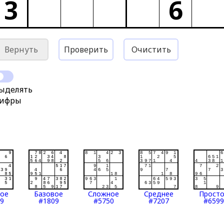
3
6
Вернуть
Проверить
Очистить
ыделять
ифры
тое
Базовое
Сложное
Среднее
Прост
9
#1809
#5750
#7207
#6599