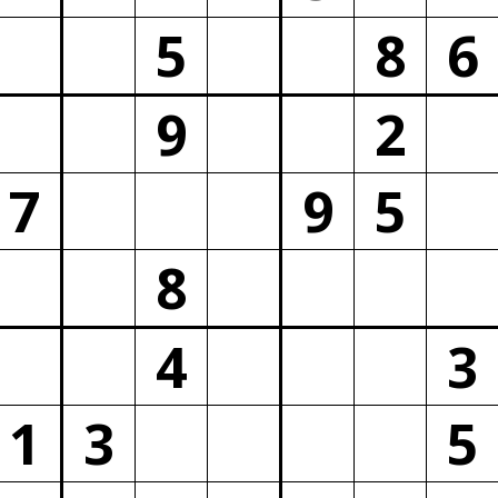
5
8
6
9
2
7
9
5
8
4
3
1
3
5