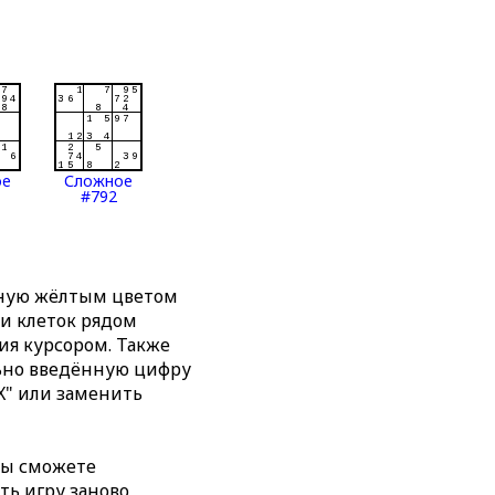
ое
Сложное
#792
нную жёлтым цветом
ти клеток рядом
я курсором. Также
льно введённую цифру
X" или заменить
вы сможете
ть игру заново,