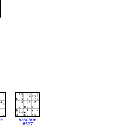
ое
Базовое
#527