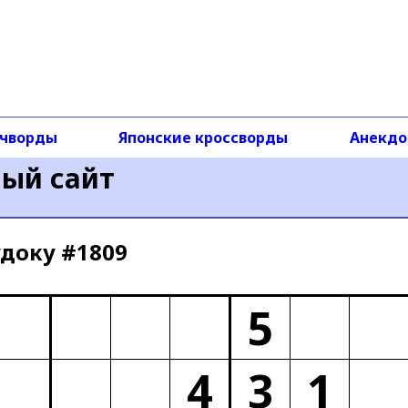
чворды
Японские кроссворды
Анекд
ный сайт
доку #1809
5
4
3
1