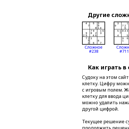
Другие слож
Сложное
Слож
#238
#711
Как играть в
Судоку на этом сай
клетку. Цифру можно
с игровым полем. 
клетку для ввода ц
можно удалить нажа
другой цифрой.
Текущее решение су
продолжить решение