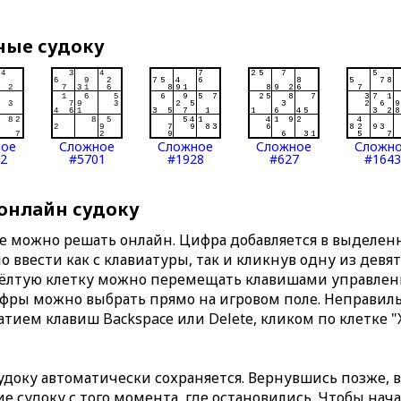
ные судоку
ное
Сложное
Сложное
Сложное
Сложн
2
#5701
#1928
#627
#1643
 онлайн судоку
те можно решать онлайн. Цифра добавляется в выделе
 ввести как с клавиатуры, так и кликнув одну из девя
Жёлтую клетку можно перемещать клавишами управлени
ифры можно выбрать прямо на игровом поле. Неправи
тием клавиш Backspace или Delete, кликом по клетке "
доку автоматически сохраняется. Вернувшись позже, 
 судоку с того момента, где остановились. Чтобы нача