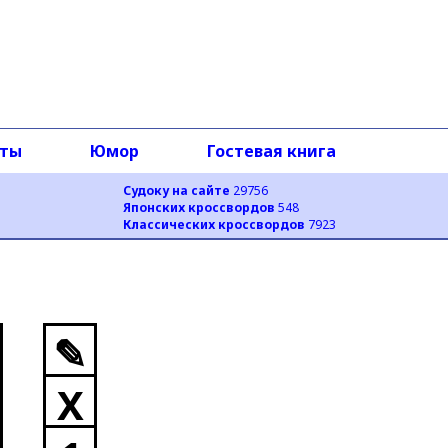
оты
Юмор
Гостевая книга
Судоку на сайте
29756
Японских кроссвордов
548
Классических кроссвордов
7923
✎
X