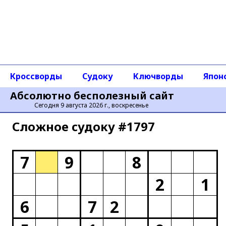
Кроссворды
Судоку
Ключворды
Япон
Абсолютно бесполезный сайт
Сегодня 9 августа 2026 г., воскресенье
Сложное cудоку #1797
7
9
8
2
1
6
7
2