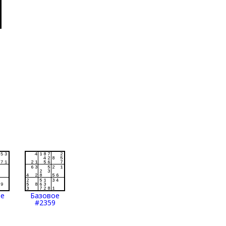
ое
Базовое
#2359