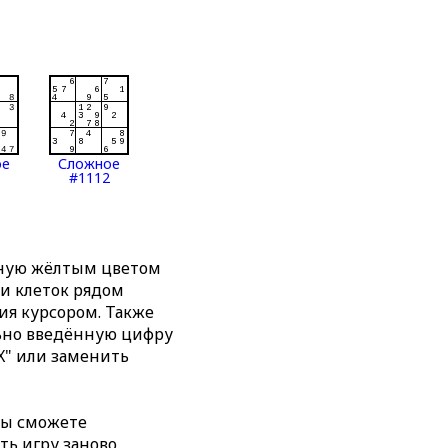
ое
Сложное
#1112
нную жёлтым цветом
ти клеток рядом
я курсором. Также
льно введённую цифру
X" или заменить
вы сможете
ть игру заново,