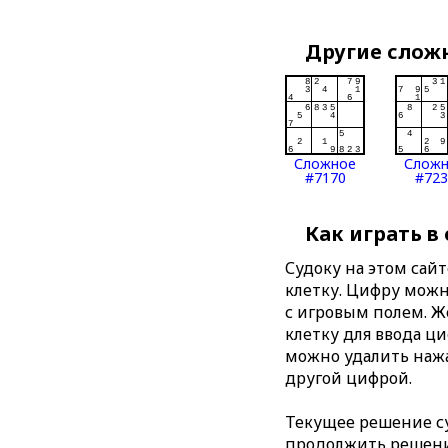
Другие слож
Сложное
Слож
#7170
#723
Как играть в
Судоку на этом сай
клетку. Цифру можно
с игровым полем. 
клетку для ввода ц
можно удалить нажа
другой цифрой.
Текущее решение су
продолжить решение