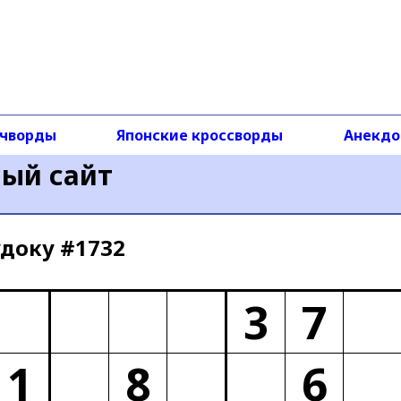
чворды
Японские кроссворды
Анекд
ный сайт
доку #1732
3
7
1
8
6