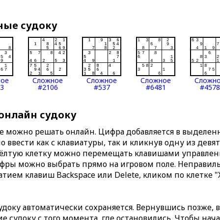
ные судоку
ное
Сложное
Сложное
Сложное
Сложн
3
#2106
#537
#6481
#4578
 онлайн судоку
те можно решать онлайн. Цифра добавляется в выделе
 ввести как с клавиатуры, так и кликнув одну из девя
Жёлтую клетку можно перемещать клавишами управлени
ифры можно выбрать прямо на игровом поле. Неправи
тием клавиш Backspace или Delete, кликом по клетке "
доку автоматически сохраняется. Вернувшись позже, 
 судоку с того момента, где остановились. Чтобы нача