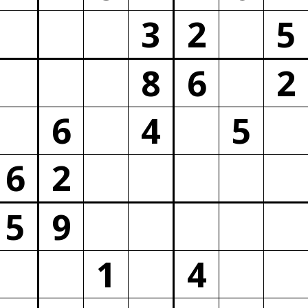
3
2
5
8
6
2
6
4
5
6
2
5
9
1
4