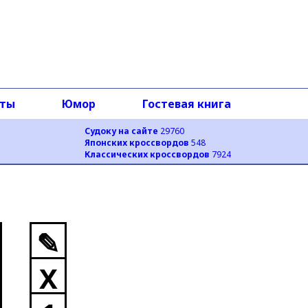
оты
Юмор
Гостевая книга
Судоку на сайте
29760
Японских кроссвордов
548
Классических кроссвордов
7924
✎
X