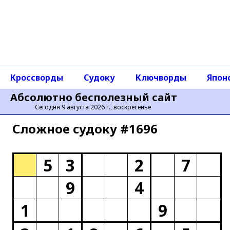
Кроссворды
Судоку
Ключворды
Япон
Абсолютно бесполезный сайт
Сегодня 9 августа 2026 г., воскресенье
Сложное cудоку #1696
5
3
2
7
9
4
1
9