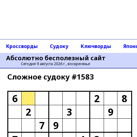
Кроссворды
Судоку
Ключворды
Япон
Абсолютно бесполезный сайт
Сегодня 9 августа 2026 г., воскресенье
Сложное cудоку #1583
6
2
8
2
3
9
7
9