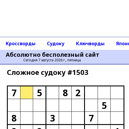
Кроссворды
Судоку
Ключворды
Япон
Абсолютно бесполезный сайт
Сегодня 7 августа 2026 г., пятница
Сложное cудоку #1503
7
5
8
2
5
8
3
7