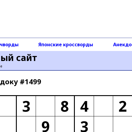
чворды
Японские кроссворды
Анекд
ный сайт
ье
доку #1499
3
8
4
2
9
3