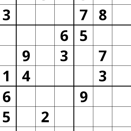
3
7
8
6
5
9
3
7
1
4
3
6
9
5
2