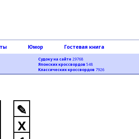
оты
Юмор
Гостевая книга
Судоку на сайте
29768
Японских кроссвордов
548
Классических кроссвордов
7926
✎
X