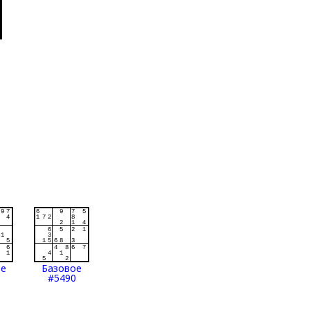
ое
Базовое
#5490