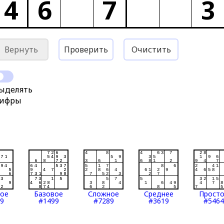
4
6
7
3
Вернуть
Проверить
Очистить
ыделять
ифры
тое
Базовое
Сложное
Среднее
Прост
9
#1499
#7289
#3619
#5464