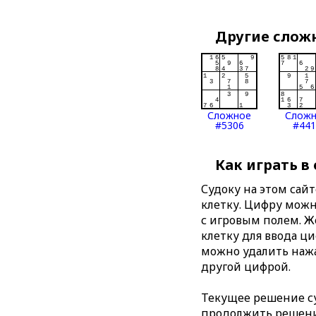
Другие слож
Сложное
Слож
#5306
#441
Как играть в
Судоку на этом сай
клетку. Цифру можно
с игровым полем. 
клетку для ввода ц
можно удалить нажа
другой цифрой.
Текущее решение су
продолжить решение