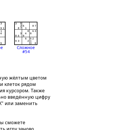
ое
Сложное
#54
нную жёлтым цветом
ти клеток рядом
я курсором. Также
льно введённую цифру
X" или заменить
вы сможете
ть игру заново,