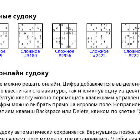
ные судоку
ное
Сложное
Сложное
Сложное
Сложн
9
#3180
#2956
#2422
#222
 онлайн судоку
те можно решать онлайн. Цифра добавляется в выделе
 ввести как с клавиатуры, так и кликнув одну из девя
Жёлтую клетку можно перемещать клавишами управлени
ифры можно выбрать прямо на игровом поле. Неправи
тием клавиш Backspace или Delete, кликом по клетке "
доку автоматически сохраняется. Вернувшись позже, 
 судоку с того момента, где остановились. Чтобы нача