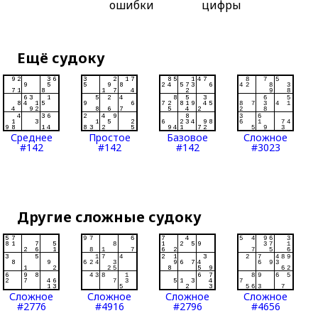
ошибки
цифры
Ещё судоку
Среднее
Простое
Базовое
Сложное
#142
#142
#142
#3023
Другие сложные судоку
Сложное
Сложное
Сложное
Сложное
#2776
#4916
#2796
#4656