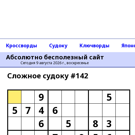
Кроссворды
Судоку
Ключворды
Япон
Абсолютно бесполезный сайт
Сегодня 9 августа 2026 г., воскресенье
Сложное cудоку #142
9
5
5
7
4
6
6
5
8
3