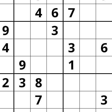
4
6
7
9
3
4
3
6
9
1
2
3
8
7
3