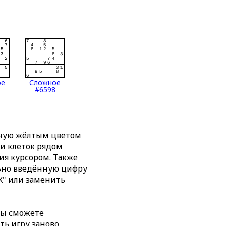
ое
Сложное
#6598
нную жёлтым цветом
ти клеток рядом
я курсором. Также
льно введённую цифру
X" или заменить
вы сможете
ть игру заново,