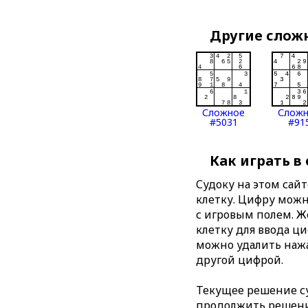
Другие слож
Сложное
Слож
#5031
#91
Как играть в
Судоку на этом сай
клетку. Цифру можно
с игровым полем. 
клетку для ввода ц
можно удалить нажа
другой цифрой.
Текущее решение су
продолжить решение