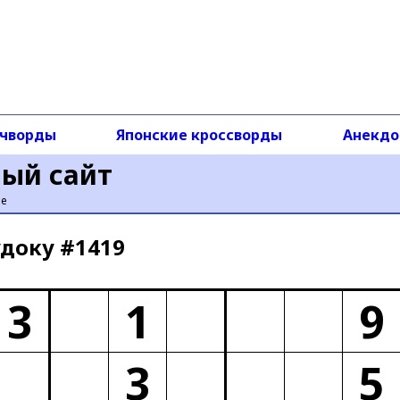
чворды
Японские кроссворды
Анекд
ный сайт
ье
доку #1419
3
1
9
3
5