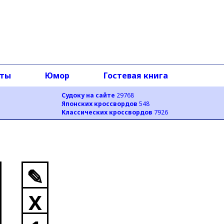
оты
Юмор
Гостевая книга
Судоку на сайте
29768
Японских кроссвордов
548
Классических кроссвордов
7926
✎
X