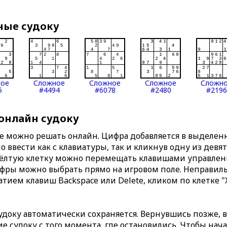
ные судоку
ное
Сложное
Сложное
Сложное
Сложн
5
#4494
#6078
#2480
#2196
 онлайн судоку
те можно решать онлайн. Цифра добавляется в выделе
 ввести как с клавиатуры, так и кликнув одну из девя
Жёлтую клетку можно перемещать клавишами управлени
ифры можно выбрать прямо на игровом поле. Неправи
тием клавиш Backspace или Delete, кликом по клетке "
доку автоматически сохраняется. Вернувшись позже, 
 судоку с того момента, где остановились. Чтобы нача