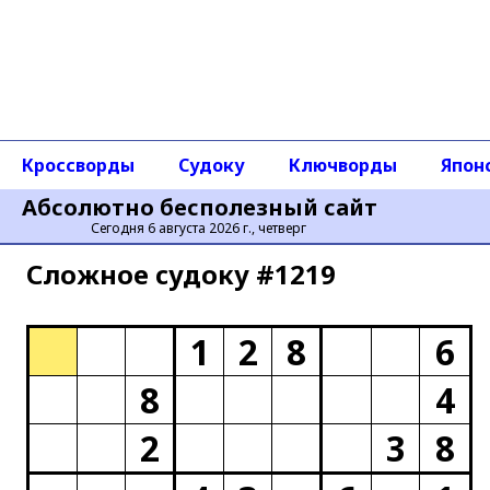
Кроссворды
Судоку
Ключворды
Япон
Абсолютно бесполезный сайт
Сегодня 6 августа 2026 г., четверг
Сложное cудоку #1219
1
2
8
6
8
4
2
3
8