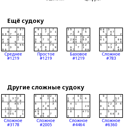
Ещё судоку
Среднее
Простое
Базовое
Сложное
#1219
#1219
#1219
#783
Другие сложные судоку
Сложное
Сложное
Сложное
Сложное
#3178
#2005
#4464
#6360