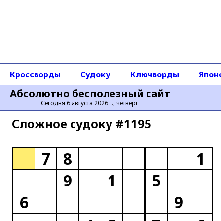
Кроссворды
Судоку
Ключворды
Япон
Абсолютно бесполезный сайт
Сегодня 6 августа 2026 г., четверг
Сложное cудоку #1195
7
8
1
9
1
5
6
9