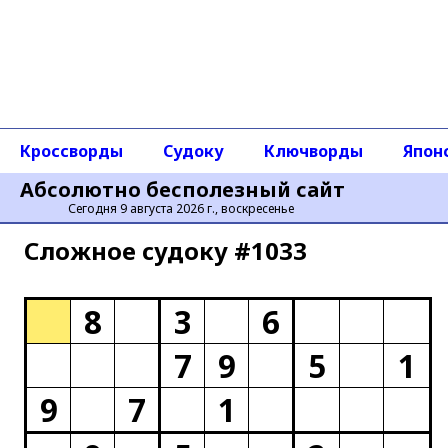
Кроссворды
Судоку
Ключворды
Япон
Абсолютно бесполезный сайт
Сегодня 9 августа 2026 г., воскресенье
Сложное cудоку #1033
8
3
6
7
9
5
1
9
7
1