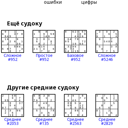
ошибки
цифры
Ещё судоку
Сложное
Простое
Базовое
Сложное
#952
#952
#952
#5246
Другие средние судоку
Среднее
Среднее
Среднее
Среднее
#2053
#135
#2563
#2829