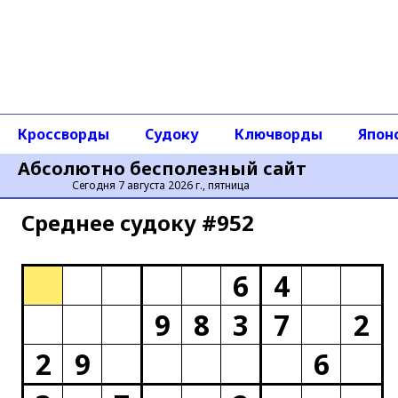
Кроссворды
Судоку
Ключворды
Япон
Абсолютно бесполезный сайт
Сегодня 7 августа 2026 г., пятница
Среднее cудоку #952
6
4
9
8
3
7
2
2
9
6