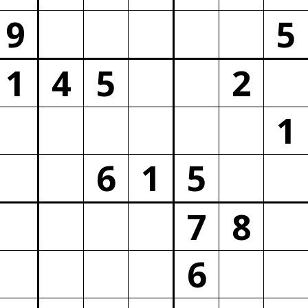
9
5
1
4
5
2
1
6
1
5
7
8
6