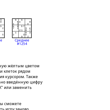
ее
Среднее
#1254
нную жёлтым цветом
ти клеток рядом
я курсором. Также
льно введённую цифру
X" или заменить
вы сможете
ть игру заново,