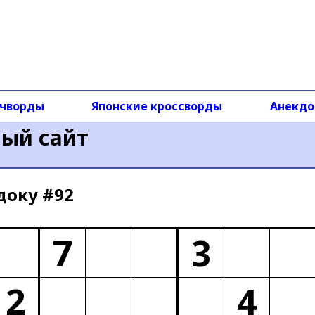
чворды
Японские кроссворды
Анекд
ный сайт
доку #92
7
3
2
4