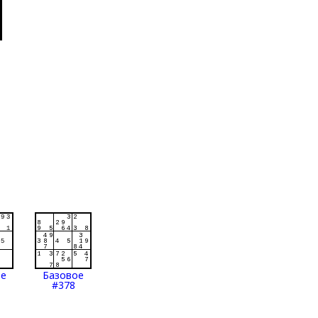
ое
Базовое
#378