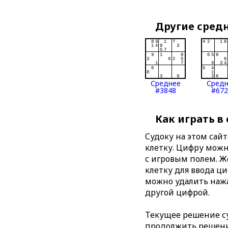
Другие сред
Среднее
Сред
#3848
#672
Как играть в
Судоку на этом сай
клетку. Цифру можно
с игровым полем. 
клетку для ввода ц
можно удалить нажа
другой цифрой.
Текущее решение су
продолжить решение