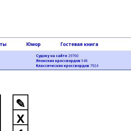
оты
Юмор
Гостевая книга
Судоку на сайте
29760
Японских кроссвордов
548
Классических кроссвордов
7924
✎
X