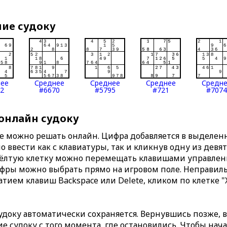
ние судоку
нее
Среднее
Среднее
Среднее
Средн
2
#6670
#5795
#721
#7074
 онлайн судоку
те можно решать онлайн. Цифра добавляется в выделе
 ввести как с клавиатуры, так и кликнув одну из девя
Жёлтую клетку можно перемещать клавишами управлени
ифры можно выбрать прямо на игровом поле. Неправи
тием клавиш Backspace или Delete, кликом по клетке "
доку автоматически сохраняется. Вернувшись позже, 
 судоку с того момента, где остановились. Чтобы нача