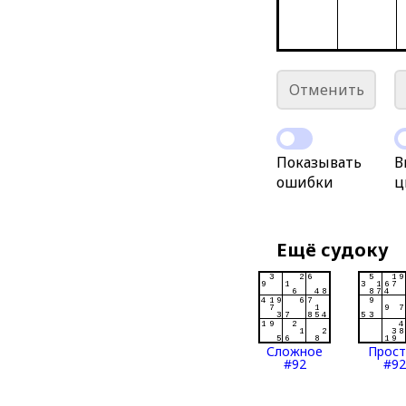
Отменить
Показывать
В
ошибки
ц
Ещё судоку
Сложное
Прос
#92
#92