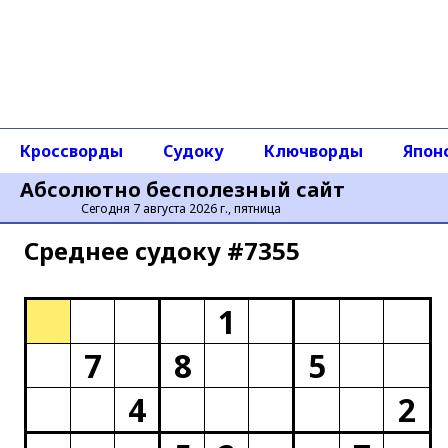
Кроссворды
Судоку
Ключворды
Япон
Абсолютно бесполезный сайт
Сегодня 7 августа 2026 г., пятница
Среднее cудоку #7355
1
7
8
5
4
2