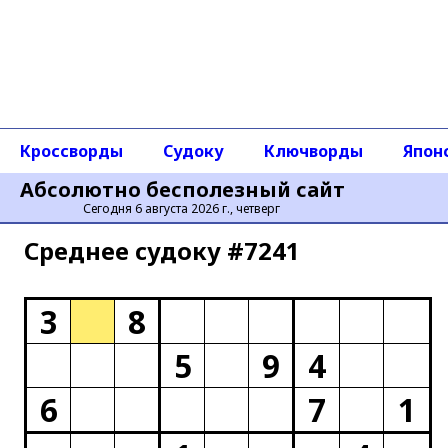
Кроссворды
Судоку
Ключворды
Япон
Абсолютно бесполезный сайт
Сегодня 6 августа 2026 г., четверг
Среднее cудоку #7241
3
8
5
9
4
6
7
1