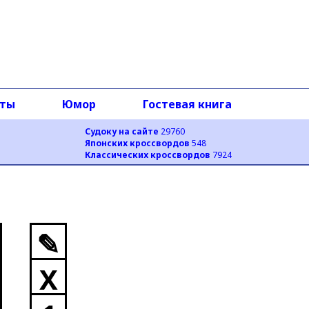
оты
Юмор
Гостевая книга
Судоку на сайте
29760
Японских кроссвордов
548
Классических кроссвордов
7924
✎
X