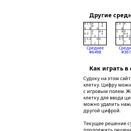
Другие сред
Среднее
Сред
#6498
#361
Как играть в
Судоку на этом сай
клетку. Цифру можно
с игровым полем. 
клетку для ввода ц
можно удалить нажа
другой цифрой.
Текущее решение су
продолжить решение