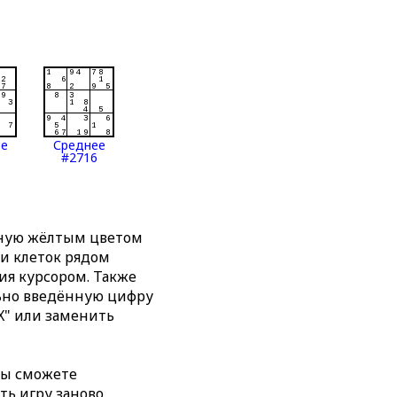
ее
Среднее
#2716
нную жёлтым цветом
ти клеток рядом
я курсором. Также
льно введённую цифру
X" или заменить
вы сможете
ть игру заново,