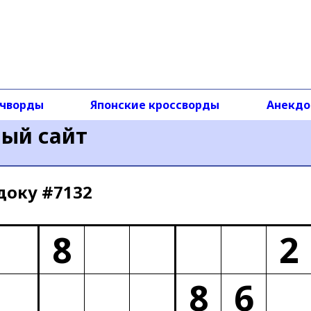
чворды
Японские кроссворды
Анекд
ный сайт
доку #7132
8
2
8
6