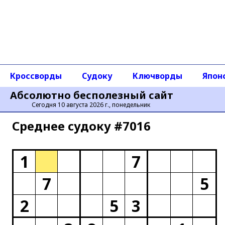
Кроссворды
Судоку
Ключворды
Япон
Абсолютно бесполезный сайт
Сегодня 10 августа 2026 г., понедельник
Среднее cудоку #7016
1
7
7
5
2
5
3