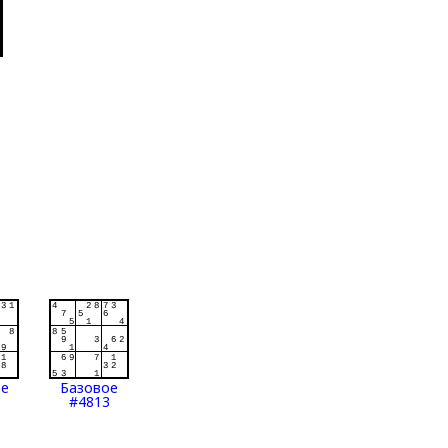
ое
Базовое
#4813