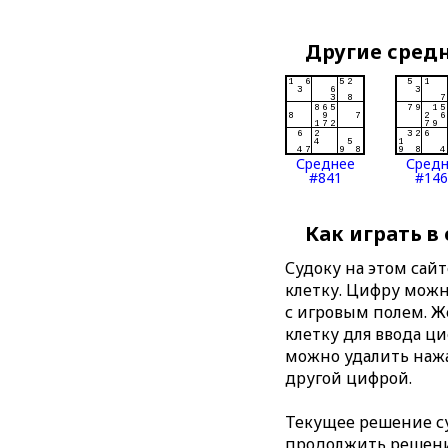
Другие сред
Среднее
Сред
#841
#146
Как играть в
Судоку на этом сай
клетку. Цифру можно
с игровым полем. 
клетку для ввода ц
можно удалить нажа
другой цифрой.
Текущее решение су
продолжить решение