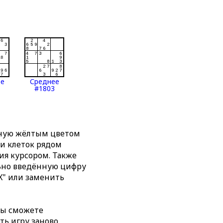
ее
Среднее
#1803
нную жёлтым цветом
ти клеток рядом
я курсором. Также
льно введённую цифру
X" или заменить
вы сможете
ть игру заново,