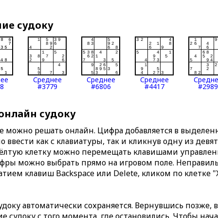
ние судоку
нее
Среднее
Среднее
Среднее
Средн
8
#3779
#6806
#4417
#2989
 онлайн судоку
те можно решать онлайн. Цифра добавляется в выделе
 ввести как с клавиатуры, так и кликнув одну из девя
Жёлтую клетку можно перемещать клавишами управлени
ифры можно выбрать прямо на игровом поле. Неправи
тием клавиш Backspace или Delete, кликом по клетке "
доку автоматически сохраняется. Вернувшись позже, 
 судоку с того момента, где остановились. Чтобы нача