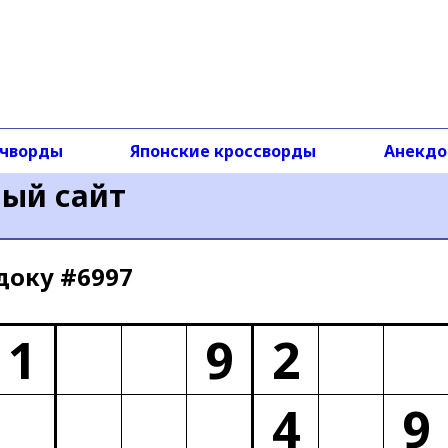
чворды
Японские кроссворды
Анекд
ный сайт
доку #6997
1
9
2
4
9