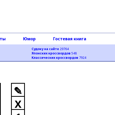
оты
Юмор
Гостевая книга
Судоку на сайте
29764
Японских кроссвордов
548
Классических кроссвордов
7924
✎
X