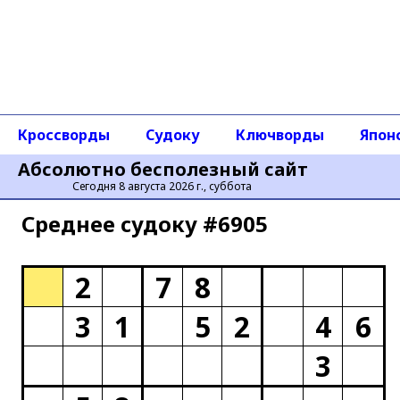
Кроссворды
Судоку
Ключворды
Япон
Абсолютно бесполезный сайт
Сегодня 8 августа 2026 г., суббота
Среднее cудоку #6905
2
7
8
3
1
5
2
4
6
3