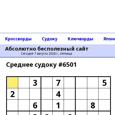
Кроссворды
Судоку
Ключворды
Япон
Абсолютно бесполезный сайт
Сегодня 7 августа 2026 г., пятница
Среднее cудоку #6501
3
7
5
2
4
6
1
8