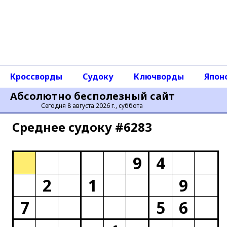
Кроссворды
Судоку
Ключворды
Япон
Абсолютно бесполезный сайт
Сегодня 8 августа 2026 г., суббота
Среднее cудоку #6283
9
4
2
1
9
7
5
6