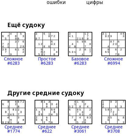
ошибки
цифры
Ещё судоку
Сложное
Простое
Базовое
Сложное
#6283
#6283
#6283
#6994
Другие средние судоку
Среднее
Среднее
Среднее
Среднее
#1774
#622
#3061
#3708