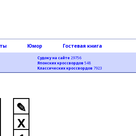
оты
Юмор
Гостевая книга
Судоку на сайте
29756
Японских кроссвордов
548
Классических кроссвордов
7923
✎
X