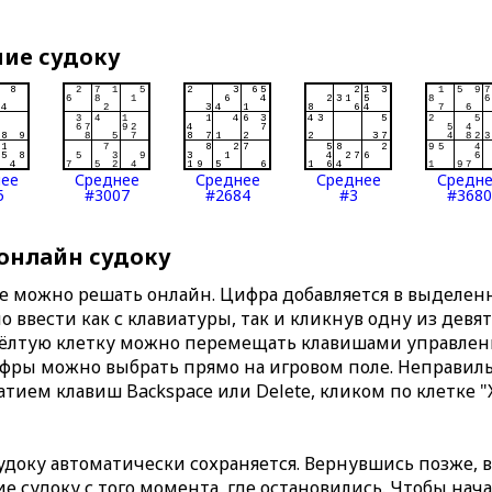
ние судоку
нее
Среднее
Среднее
Среднее
Средн
5
#3007
#2684
#3
#3680
 онлайн судоку
те можно решать онлайн. Цифра добавляется в выделе
 ввести как с клавиатуры, так и кликнув одну из девя
Жёлтую клетку можно перемещать клавишами управлени
ифры можно выбрать прямо на игровом поле. Неправи
тием клавиш Backspace или Delete, кликом по клетке "
доку автоматически сохраняется. Вернувшись позже, 
 судоку с того момента, где остановились. Чтобы нача