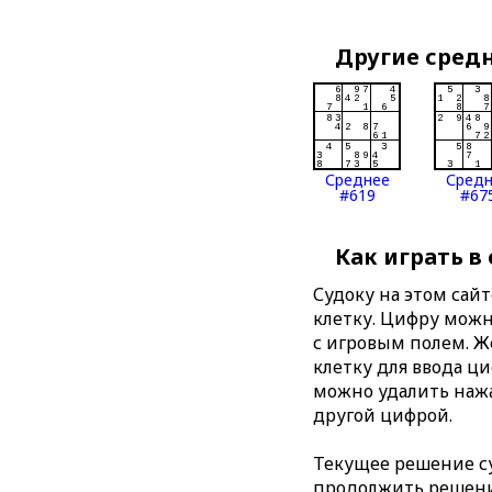
Другие сред
Среднее
Сред
#619
#67
Как играть в
Судоку на этом сай
клетку. Цифру можно
с игровым полем. 
клетку для ввода ц
можно удалить нажа
другой цифрой.
Текущее решение су
продолжить решение