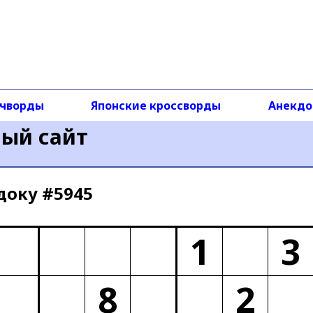
чворды
Японские кроссворды
Анекд
ный сайт
доку #5945
1
3
8
2