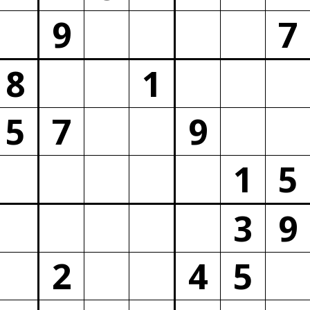
9
7
8
1
5
7
9
1
5
3
9
2
4
5