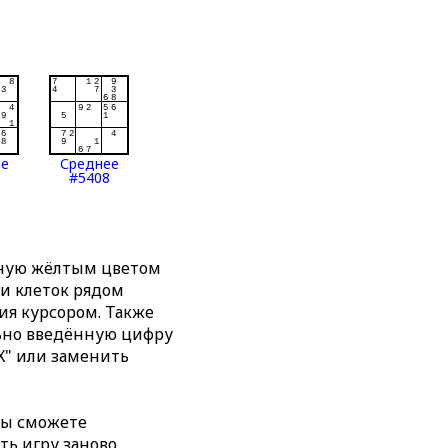
ее
Среднее
#5408
нную жёлтым цветом
ти клеток рядом
я курсором. Также
льно введённую цифру
X" или заменить
вы сможете
ть игру заново,