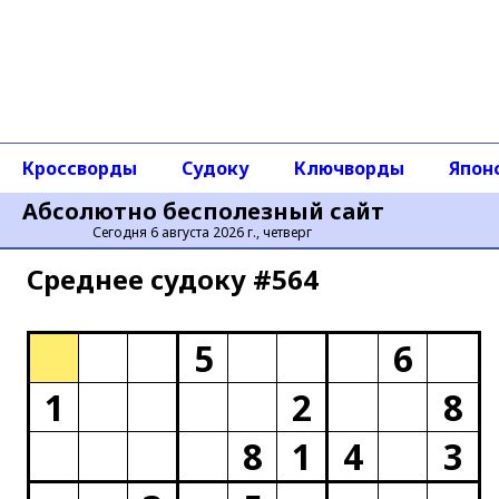
Кроссворды
Судоку
Ключворды
Япон
Абсолютно бесполезный сайт
Сегодня 6 августа 2026 г., четверг
Среднее cудоку #564
5
6
1
2
8
8
1
4
3