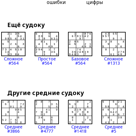
ошибки
цифры
Ещё судоку
Сложное
Простое
Базовое
Сложное
#564
#564
#564
#1313
Другие средние судоку
Среднее
Среднее
Среднее
Среднее
#3866
#4777
#1418
#5