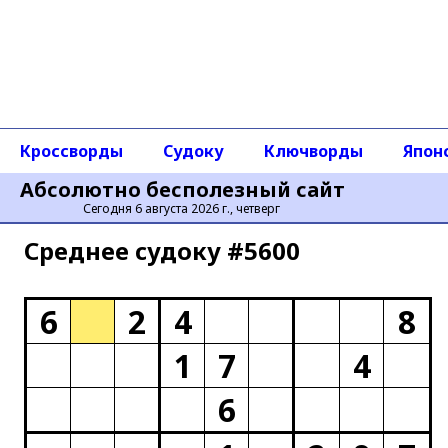
Кроссворды
Судоку
Ключворды
Япон
Абсолютно бесполезный сайт
Сегодня 6 августа 2026 г., четверг
Среднее cудоку #5600
6
2
4
8
1
7
4
6