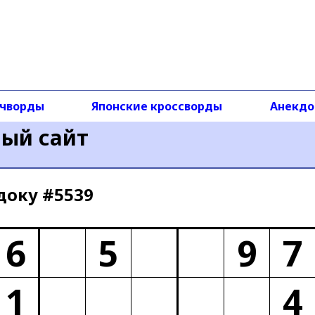
чворды
Японские кроссворды
Анекд
ный сайт
доку #5539
6
5
9
7
1
4