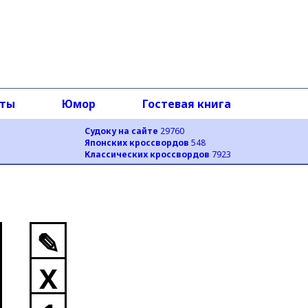
оты
Юмор
Гостевая книга
Судоку на сайте
29760
Японских кроссвордов
548
Классических кроссвордов
7923
✎
X