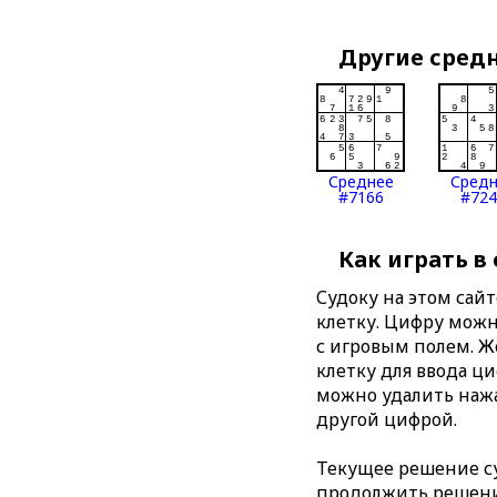
Другие сред
Среднее
Сред
#7166
#724
Как играть в
Судоку на этом сай
клетку. Цифру можно
с игровым полем. 
клетку для ввода ц
можно удалить нажа
другой цифрой.
Текущее решение су
продолжить решение