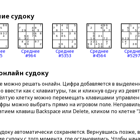
ние судоку
нее
Среднее
Среднее
Среднее
Средн
5
#964
#5353
#4564
#5297
 онлайн судоку
те можно решать онлайн. Цифра добавляется в выделе
 ввести как с клавиатуры, так и кликнув одну из девя
Жёлтую клетку можно перемещать клавишами управлени
ифры можно выбрать прямо на игровом поле. Неправи
тием клавиш Backspace или Delete, кликом по клетке "
доку автоматически сохраняется. Вернувшись позже, 
 судоку с того момента, где остановились. Чтобы нача