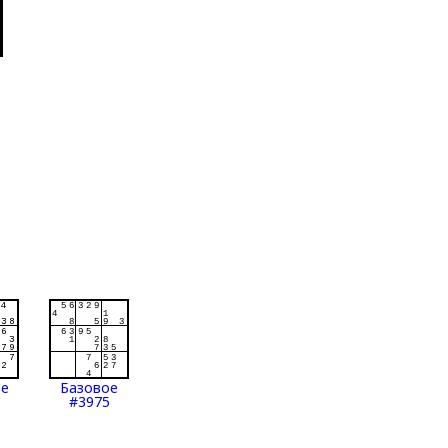
ое
Базовое
#3975