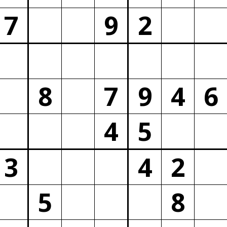
7
9
2
8
7
9
4
6
4
5
3
4
2
5
8