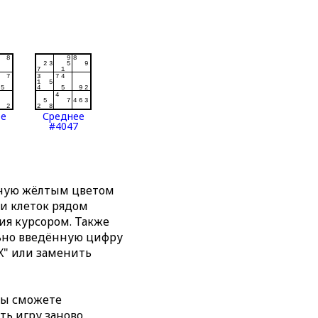
ее
Среднее
#4047
нную жёлтым цветом
ти клеток рядом
я курсором. Также
льно введённую цифру
X" или заменить
вы сможете
ть игру заново,