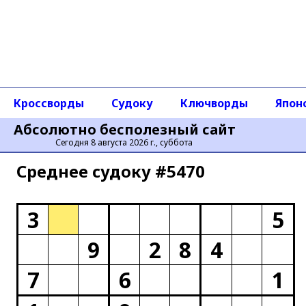
Кроссворды
Судоку
Ключворды
Япон
Абсолютно бесполезный сайт
Сегодня 8 августа 2026 г., суббота
Среднее cудоку #5470
3
5
9
2
8
4
7
6
1