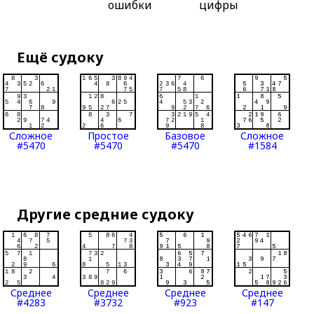
ошибки
цифры
Ещё судоку
Сложное
Простое
Базовое
Сложное
#5470
#5470
#5470
#1584
Другие средние судоку
Среднее
Среднее
Среднее
Среднее
#4283
#3732
#923
#147