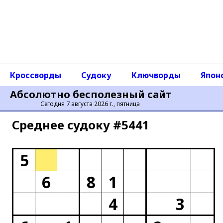
Кроссворды
Судоку
Ключворды
Япон
Абсолютно бесполезный сайт
Сегодня 7 августа 2026 г., пятница
Среднее cудоку #5441
5
6
8
1
4
3