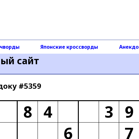
чворды
Японские кроссворды
Анекд
ный сайт
доку #5359
8
4
3
9
6
7