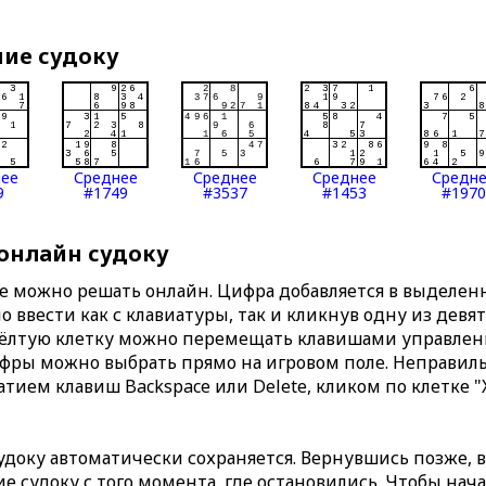
ние судоку
нее
Среднее
Среднее
Среднее
Средн
9
#1749
#3537
#1453
#1970
 онлайн судоку
те можно решать онлайн. Цифра добавляется в выделе
 ввести как с клавиатуры, так и кликнув одну из девя
Жёлтую клетку можно перемещать клавишами управлени
ифры можно выбрать прямо на игровом поле. Неправи
тием клавиш Backspace или Delete, кликом по клетке "
доку автоматически сохраняется. Вернувшись позже, 
 судоку с того момента, где остановились. Чтобы нача