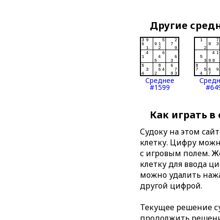
Другие сред
Среднее
Сред
#1599
#64
Как играть в
Судоку на этом сай
клетку. Цифру можно
с игровым полем. 
клетку для ввода ц
можно удалить нажа
другой цифрой.
Текущее решение су
продолжить решение