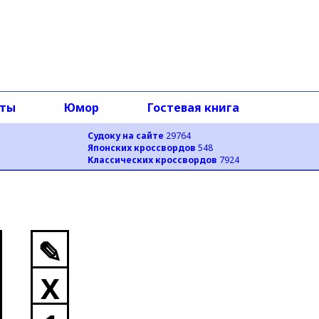
оты
Юмор
Гостевая книга
Судоку на сайте
29764
Японских кроссвордов
548
Классических кроссвордов
7924
✎
X