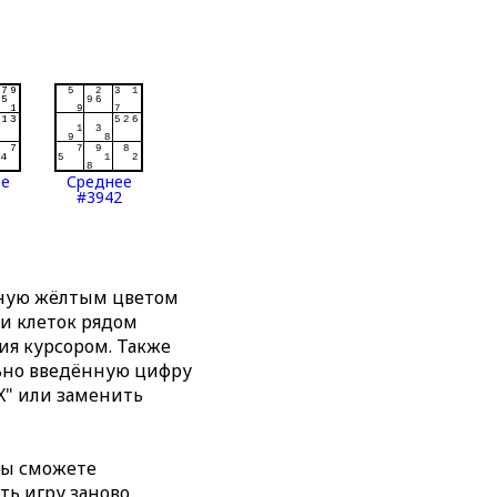
ее
Среднее
#3942
нную жёлтым цветом
ти клеток рядом
я курсором. Также
льно введённую цифру
X" или заменить
вы сможете
ть игру заново,