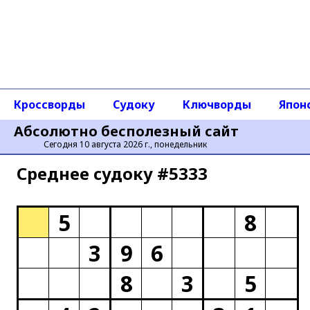
Кроссворды
Судоку
Ключворды
Япон
Абсолютно бесполезный сайт
Сегодня 10 августа 2026 г., понедельник
Среднее cудоку #5333
5
8
3
9
6
8
3
5